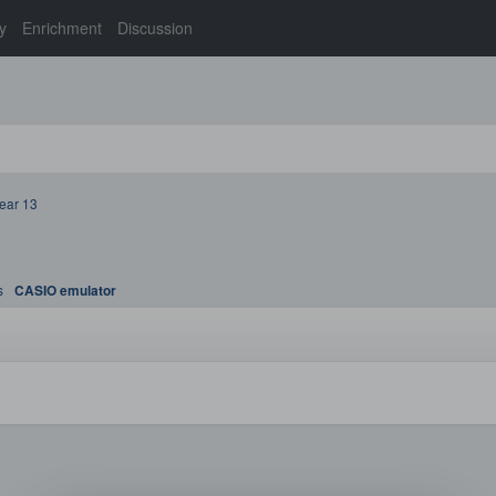
y
Enrichment
Discussion
ear 13
s
CASIO emulator