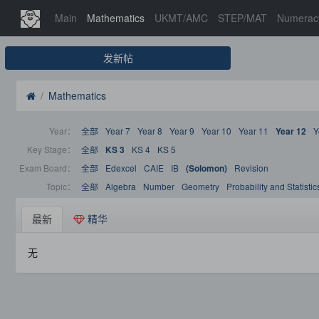
Main
Mathematics
UKMT/AMC
STEP/MAT
Numerac
发新帖
Mathematics
Year：
全部
Year 7
Year 8
Year 9
Year 10
Year 11
Y
Year 12
Key Stage：
全部
KS 4
KS 5
KS 3
Exam Board：
全部
Edexcel
CAIE
IB
Revision
(Solomon)
Topic：
全部
Algebra
Number
Geometry
Probability and Statistic
最新
精华
无