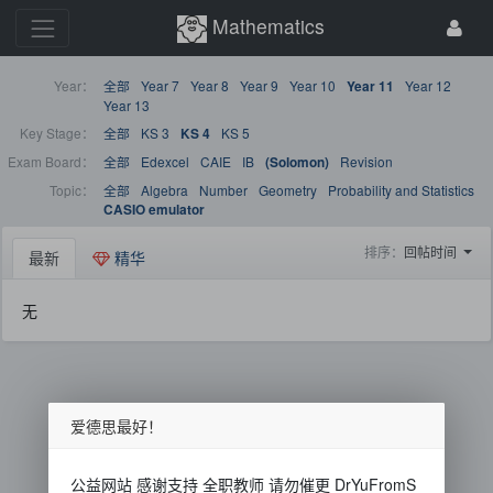
Mathematics
Year：
全部
Year 7
Year 8
Year 9
Year 10
Year 12
Year 11
Year 13
Key Stage：
全部
KS 3
KS 5
KS 4
Exam Board：
全部
Edexcel
CAIE
IB
Revision
(Solomon)
Topic：
全部
Algebra
Number
Geometry
Probability and Statistics
CASIO emulator
排序：
回帖时间
最新
精华
无
爱德思最好！
公益网站 感谢支持 全职教师 请勿催更 DrYuFromS