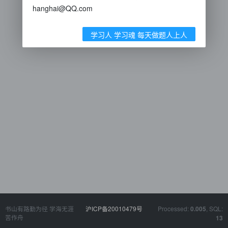
hanghai@QQ.com
学习人 学习魂 每天做题人上人
书山有路勤为径 学海无涯
沪ICP备20010479号
Processed:
, SQL:
0.005
苦作舟
13