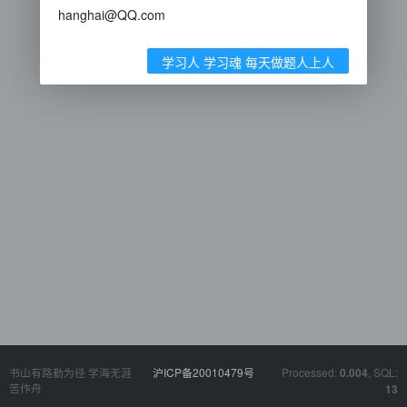
hanghai@QQ.com
学习人 学习魂 每天做题人上人
书山有路勤为径 学海无涯
沪ICP备20010479号
Processed:
, SQL:
0.004
苦作舟
13