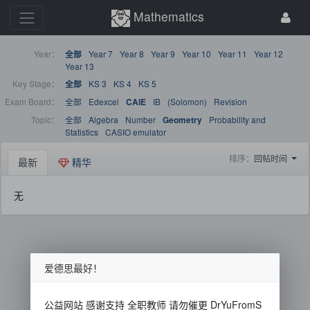
Mathematics
Year：
Year 7
Year 8
Year 9
Year 10
Year 11
Year 12
全部
Year 13
Key Stage：
KS 3
KS 4
KS 5
全部
Exam Board：
全部
Edexcel
IB
(Solomon)
Revision
CAIE
Topic：
全部
Algebra
Number
Probability and
Geometry
Statistics
CASIO emulator
排序：
回帖时间
最新
精华
无
爱德思最好！
公益网站 感谢支持 全职教师 请勿催更 DrYuFromS