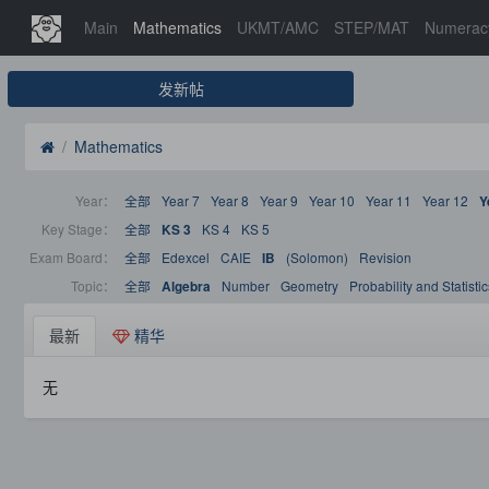
Main
Mathematics
UKMT/AMC
STEP/MAT
Numerac
发新帖
Mathematics
Year：
全部
Year 7
Year 8
Year 9
Year 10
Year 11
Year 12
Y
Key Stage：
全部
KS 4
KS 5
KS 3
Exam Board：
全部
Edexcel
CAIE
(Solomon)
Revision
IB
Topic：
全部
Number
Geometry
Probability and Statistic
Algebra
最新
精华
无