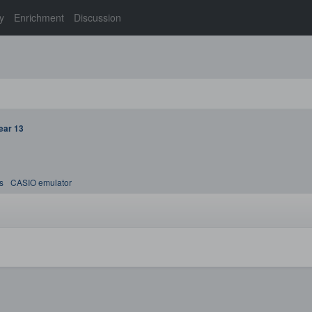
y
Enrichment
Discussion
ear 13
s
CASIO emulator