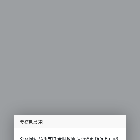
爱德思最好！
公益网站 感谢支持 全职教师 请勿催更 DrYuFromS