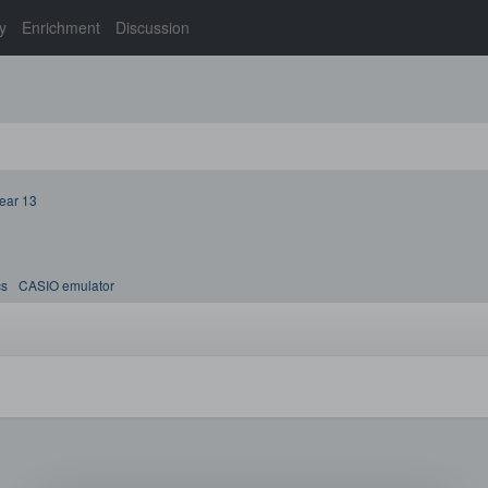
y
Enrichment
Discussion
ear 13
cs
CASIO emulator