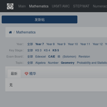
Main
Mathematics
UKMT/AMC
STEP/MAT
Numerac
发新帖
Mathematics
Year：
全部
Year 8
Year 9
Year 10
Year 11
Year 12
Y
Year 7
Key Stage：
全部
KS 3
KS 4
KS 5
Exam Board：
全部
Edexcel
IB
(Solomon)
Revision
CAIE
Topic：
全部
Algebra
Number
Probability and Statisti
Geometry
最新
精华
无