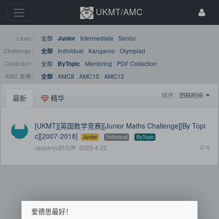
UKMT/AMC
Level：
全部
Intermediate
Senior
Junior
Challenge：
Individual
Kangaroo
Olympiad
全部
Collection：
全部
Mentoring
PDF Collection
ByTopic
AMC 美赛：
AMC8
AMC10
AMC12
全部
排序：
回帖时间
最新
精华
[UKMT][英国数学竞赛][Junior Maths Challenge][By Topi
c][2007-2018]
Junior
Individual
ByTopic
casperyc的马甲
2020-4-22
0
爱德思最好！