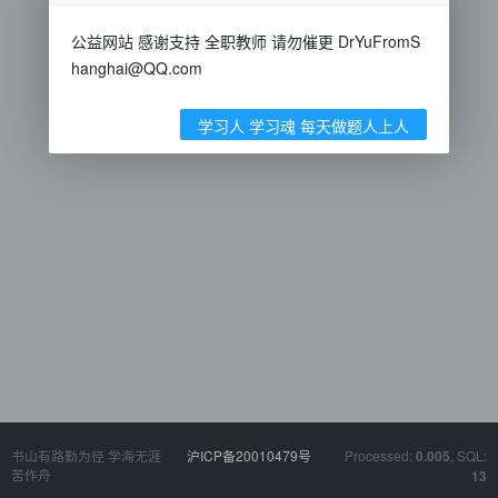
公益网站 感谢支持 全职教师 请勿催更 DrYuFromS
hanghai@QQ.com
学习人 学习魂 每天做题人上人
书山有路勤为径 学海无涯
沪ICP备20010479号
Processed:
, SQL:
0.005
苦作舟
13