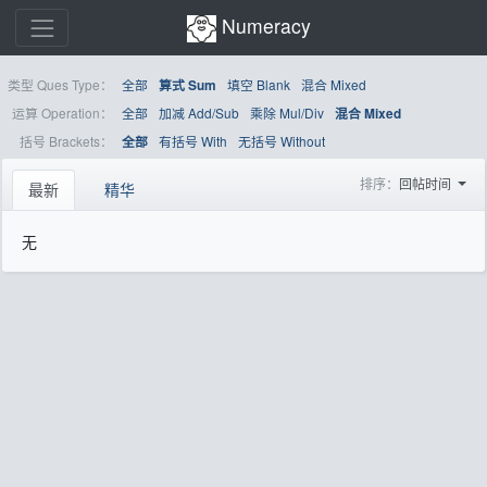
Numeracy
类型 Ques Type：
全部
填空 Blank
混合 Mixed
算式 Sum
运算 Operation：
全部
加减 Add/Sub
乘除 Mul/Div
混合 Mixed
括号 Brackets：
有括号 With
无括号 Without
全部
排序：
回帖时间
最新
精华
无