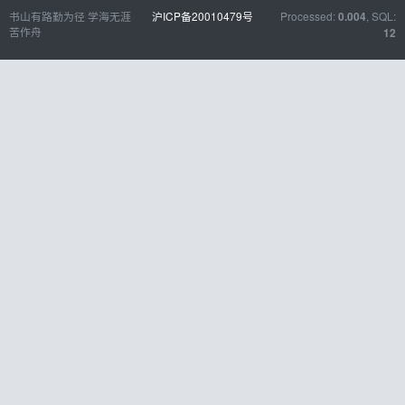
书山有路勤为径 学海无涯
沪ICP备20010479号
Processed:
, SQL:
0.004
苦作舟
12