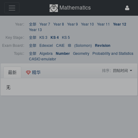
Mathematics
Year：
全部
Year 7
Year 8
Year 9
Year 10
Year 11
Year 12
Year 13
Key Stage：
全部
KS 3
KS 5
KS 4
Exam Board：
全部
Edexcel
CAIE
IB
(Solomon)
Revision
Topic：
全部
Algebra
Geometry
Probability and Statistics
Number
CASIO emulator
排序：
回帖时间
最新
精华
无