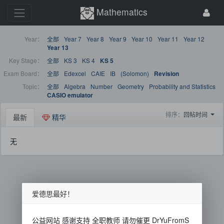
Mathematics
Year：
全部
Year 7
Year 8
Year 9
Year 10
Year 11
Year 12
Year 13
Key Stage：
全部
KS 3
KS 4
KS 5
Exam Board：
全部
Edexcel
CAIE
IB
(Solomon)
Revision
Topic：
全部
Algebra
Number
Geometry
Probability and Statistics
CASIO emulator
排序：
回帖时间
最新
精华
无
爱德思最好！
公益网站 感谢支持 全职教师 请勿催更 DrYuFromS