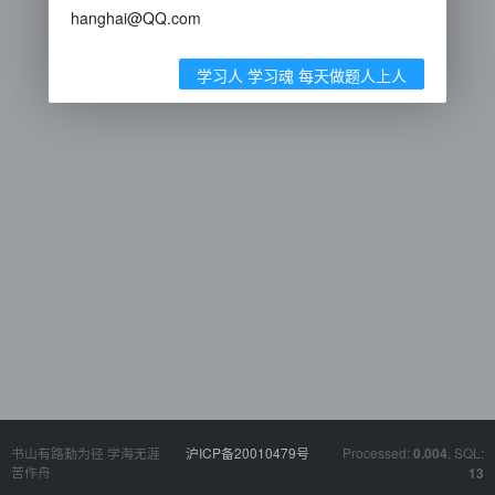
hanghai@QQ.com
学习人 学习魂 每天做题人上人
书山有路勤为径 学海无涯
沪ICP备20010479号
Processed:
, SQL:
0.004
苦作舟
13