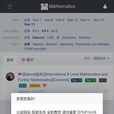
Mathematics
Year：
全部
Year 7
Year 8
Year 9
Year 10
Year 11
Year 12
Year 13
Key Stage：
全部
KS 3
KS 5
KS 4
Exam Board：
全部
CAIE
IB
(Solomon)
Revision
Edexcel
Topic：
Algebra
Number
Geometry
Probability and Statistics
全部
CASIO emulator
排序：
回帖时间
最新
精华
[Edexcel][IAL][International A Level Mathematics and
Further Mathematics][Contents]
Year 12
Year 13
KS 4
KS 5
Edexcel
casperyc
2022-9-6
0
爱德思最好！
公益网站 感谢支持 全职教师 请勿催更 DrYuFromS