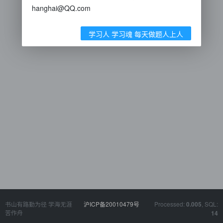
hanghai@QQ.com
学习人 学习魂 每天做题人上人
书山有路勤为径 学海无涯
沪ICP备20010479号
Processed:
, SQL:
0.005
苦作舟
14