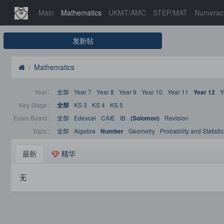
Main
Mathematics
UKMT/AMC
STEP/MAT
Numerac
发新帖
Mathematics
Year：
全部
Year 7
Year 8
Year 9
Year 10
Year 11
Y
Year 12
Key Stage：
KS 3
KS 4
KS 5
全部
Exam Board：
全部
Edexcel
CAIE
IB
Revision
(Solomon)
Topic：
全部
Algebra
Geometry
Probability and Statistic
Number
最新
精华
无