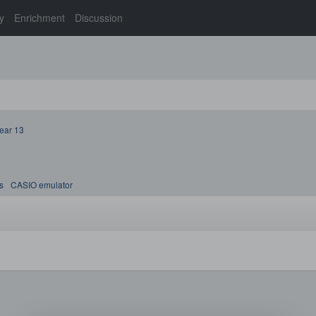
y
Enrichment
Discussion
ear 13
s
CASIO emulator