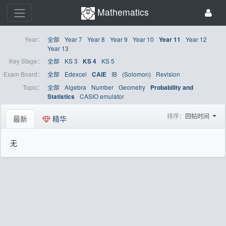
Mathematics
Year：
全部
Year 7
Year 8
Year 9
Year 10
Year 12
Year 11
Year 13
Key Stage：
全部
KS 3
KS 5
KS 4
Exam Board：
全部
Edexcel
IB
(Solomon)
Revision
CAIE
Topic：
全部
Algebra
Number
Geometry
Probability and
CASIO emulator
Statistics
排序：
回帖时间
最新
精华
无