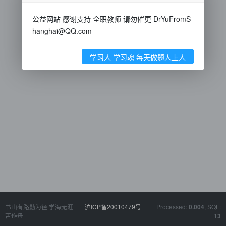
公益网站 感谢支持 全职教师 请勿催更 DrYuFromS
hanghai@QQ.com
学习人 学习魂 每天做题人上人
书山有路勤为径 学海无涯
沪ICP备20010479号
Processed:
, SQL:
0.004
苦作舟
13