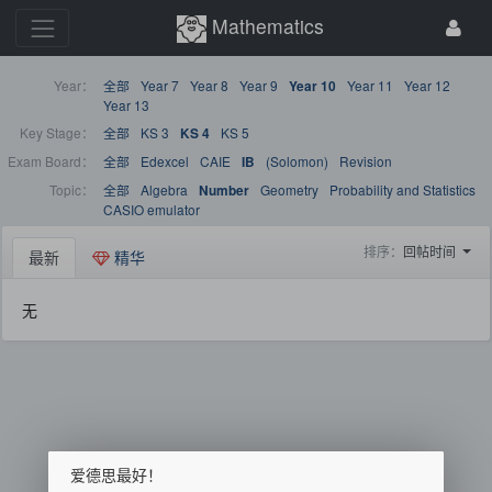
Mathematics
Year：
全部
Year 7
Year 8
Year 9
Year 11
Year 12
Year 10
Year 13
Key Stage：
全部
KS 3
KS 5
KS 4
Exam Board：
全部
Edexcel
CAIE
(Solomon)
Revision
IB
Topic：
全部
Algebra
Geometry
Probability and Statistics
Number
CASIO emulator
排序：
回帖时间
最新
精华
无
爱德思最好！