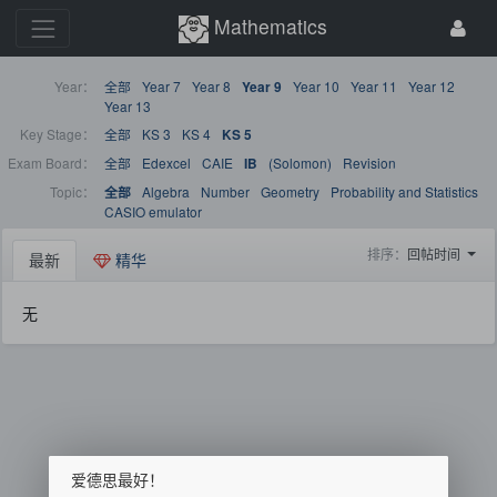
Mathematics
Year：
全部
Year 7
Year 8
Year 10
Year 11
Year 12
Year 9
Year 13
Key Stage：
全部
KS 3
KS 4
KS 5
Exam Board：
全部
Edexcel
CAIE
(Solomon)
Revision
IB
Topic：
Algebra
Number
Geometry
Probability and Statistics
全部
CASIO emulator
排序：
回帖时间
最新
精华
无
爱德思最好！