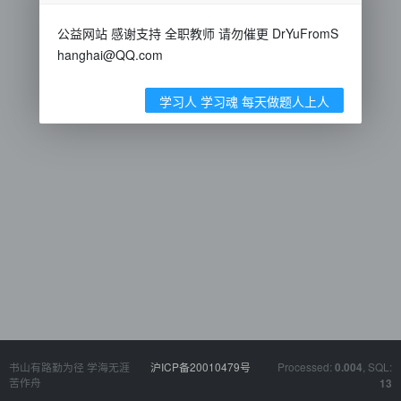
公益网站 感谢支持 全职教师 请勿催更 DrYuFromS
hanghai@QQ.com
学习人 学习魂 每天做题人上人
书山有路勤为径 学海无涯
沪ICP备20010479号
Processed:
, SQL:
0.004
苦作舟
13