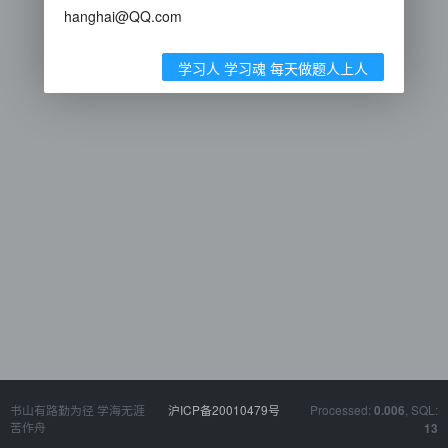
hanghai@QQ.com
学习人 学习魂 每天做题人上人
书山有路勤为径 学海无涯
沪ICP备20010479号
Processed:
, SQL:
0.006
苦作舟
13