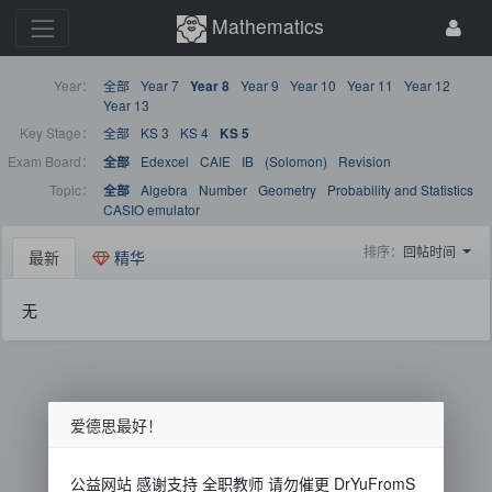
Mathematics
Year：
全部
Year 7
Year 9
Year 10
Year 11
Year 12
Year 8
Year 13
Key Stage：
全部
KS 3
KS 4
KS 5
Exam Board：
Edexcel
CAIE
IB
(Solomon)
Revision
全部
Topic：
Algebra
Number
Geometry
Probability and Statistics
全部
CASIO emulator
排序：
回帖时间
最新
精华
无
爱德思最好！
公益网站 感谢支持 全职教师 请勿催更 DrYuFromS