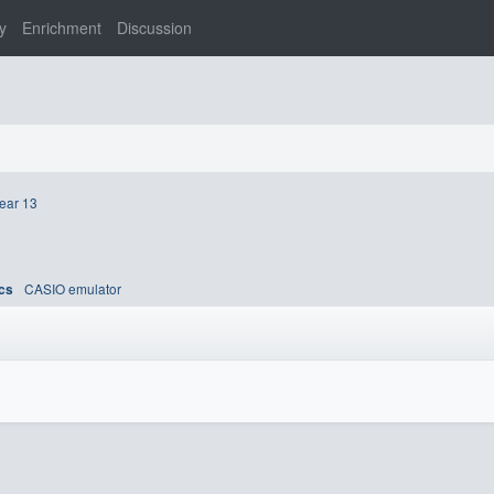
y
Enrichment
Discussion
ear 13
CASIO emulator
ics