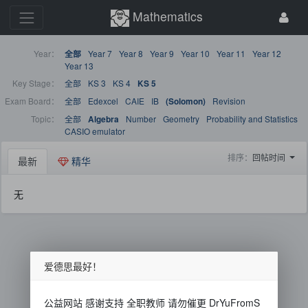
Mathematics
Year：
Year 7
Year 8
Year 9
Year 10
Year 11
Year 12
全部
Year 13
Key Stage：
全部
KS 3
KS 4
KS 5
Exam Board：
全部
Edexcel
CAIE
IB
Revision
(Solomon)
Topic：
全部
Number
Geometry
Probability and Statistics
Algebra
CASIO emulator
排序：
回帖时间
最新
精华
无
爱德思最好！
公益网站 感谢支持 全职教师 请勿催更 DrYuFromS