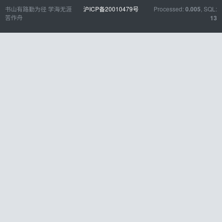
书山有路勤为径 学海无涯
沪ICP备20010479号
Processed:
, SQL:
0.005
苦作舟
13