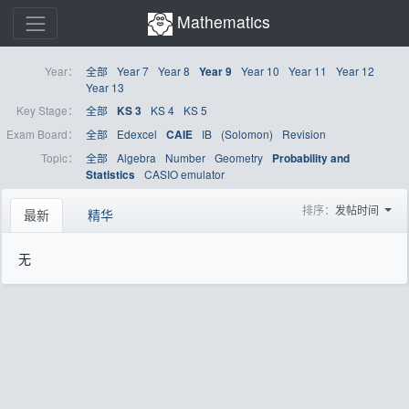
Mathematics
Year：
全部
Year 7
Year 8
Year 10
Year 11
Year 12
Year 9
Year 13
Key Stage：
全部
KS 4
KS 5
KS 3
Exam Board：
全部
Edexcel
IB
(Solomon)
Revision
CAIE
Topic：
全部
Algebra
Number
Geometry
Probability and
CASIO emulator
Statistics
排序：
发帖时间
最新
精华
无