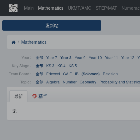
Main
Mathematics
UKMT/AMC
STEP/MAT
Numerac
发新帖
Mathematics
Year：
全部
Year 7
Year 9
Year 10
Year 11
Year 12
Y
Year 8
Key Stage：
KS 3
KS 4
KS 5
全部
Exam Board：
全部
Edexcel
CAIE
IB
Revision
(Solomon)
Topic：
全部
Algebra
Number
Geometry
Probability and Statistic
最新
精华
无