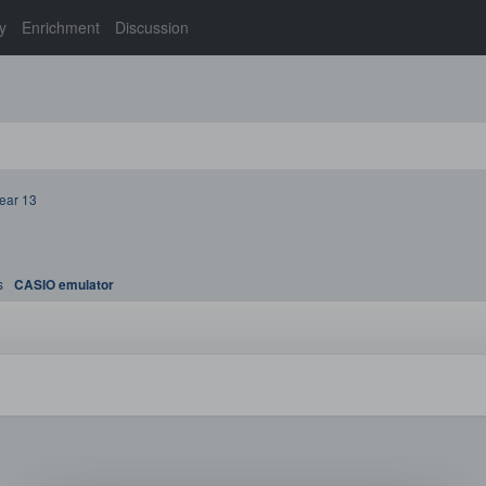
y
Enrichment
Discussion
ear 13
s
CASIO emulator