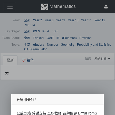
Mathematics
Year：
全部
Year 8
Year 9
Year 10
Year 11
Year 12
Year 7
Year 13
Key Stage：
全部
KS 4
KS 5
KS 3
Exam Board：
全部
Edexcel
CAIE
(Solomon)
Revision
IB
Topic：
全部
Number
Geometry
Probability and Statistics
Algebra
CASIO emulator
排序：
发帖时间
最新
精华
无
爱德思最好！
公益网站 感谢支持 全职教师 请勿催更 DrYuFromS