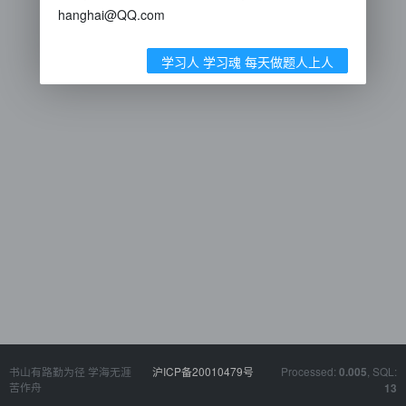
hanghai@QQ.com
学习人 学习魂 每天做题人上人
书山有路勤为径 学海无涯
沪ICP备20010479号
Processed:
, SQL:
0.005
苦作舟
13