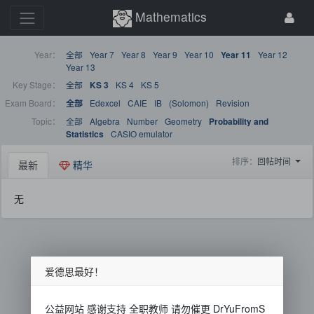
Mathematics
Year：
全部
Year 7
Year 8
Year 9
Year 10
Year 12
Year 11
Year 13
Key Stage：
全部
KS 4
KS 5
KS 3
Exam Board：
Edexcel
CAIE
IB
(Solomon)
Revision
全部
Topic：
全部
Algebra
Number
Geometry
Probability and
CASIO emulator
Statistics
排序：
回帖时间
最新
精华
无
爱德思最好！
公益网站 感谢支持 全职教师 请勿催更 DrYuFromS