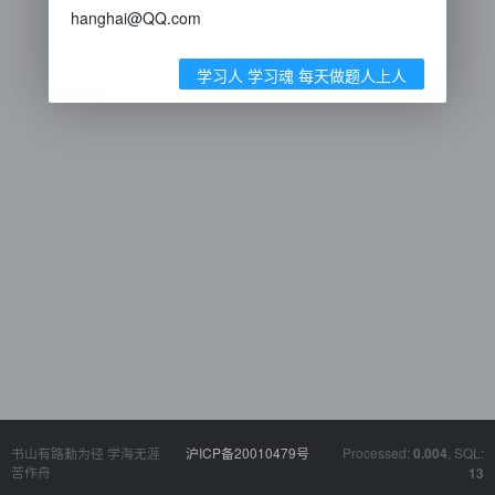
hanghai@QQ.com
学习人 学习魂 每天做题人上人
书山有路勤为径 学海无涯
沪ICP备20010479号
Processed:
, SQL:
0.004
苦作舟
13