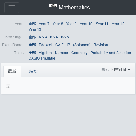
Mathematics
Year：
全部
Year 7
Year 8
Year 9
Year 10
Year 12
Year 11
Year 13
Key Stage：
全部
KS 4
KS 5
KS 3
Exam Board：
Edexcel
CAIE
IB
(Solomon)
Revision
全部
Topic：
Algebra
Number
Geometry
Probability and Statistics
全部
CASIO emulator
排序：
回帖时间
最新
精华
无