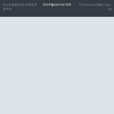
书山有路勤为径 学海无涯
沪ICP备20010479号
Processed:
, SQL:
0.004
苦作舟
13